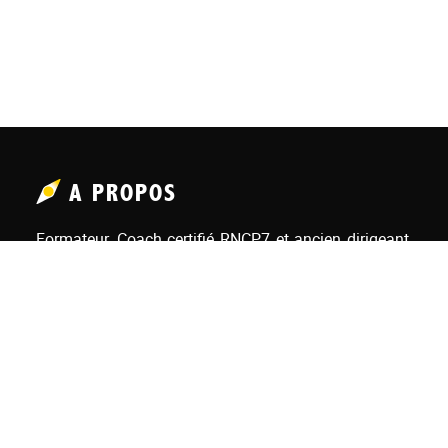
A PROPOS
Formateur, Coach certifié RNCP7 et ancien dirigeant,
homme de terrain rodé aux contextes complexes,
Edouard Thiriez est convaincu de l’impact de la
richesse humaine sur la performance de l’entreprise.
NAVIGATION